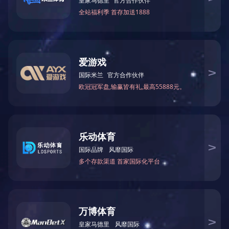
产品描述
远大
生产的高压球阀属于手动阀类。球阀是用带有圆形通道的球体
作启闭件，球体随阀杆转动实现启闭动作的阀门。球阀的启闭件是
一个有孔的球体，绕垂直于通道的轴线旋转，从而达到启闭通道的
目的。球阀主要用于截断或接通管道和设备介质，也可用于流体的
调节与控制，球阀流体阻力小，结构简单，体积小，重量轻，紧密
可靠，操作维修方便，不会引起阀门密封面的侵蚀，适用范围广。