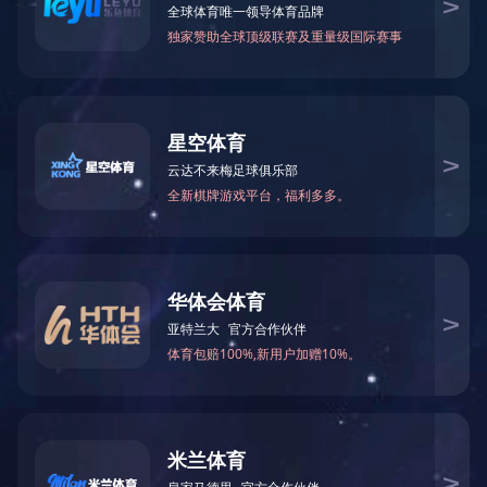
展、科技创新求进取的经营理念；秉承人品与产品同在，产品与质量同
飞，远景与现实腾飞的奋斗目标，强化管理，注重质量，内强素质，外树
形象，着力打造远大独特而优秀的企业文化，远大承诺：我们将以一流的
品质，合理的价格，齐全的品种，向广大用户提供优质的服务。
愿与社会各界精英精诚合作，携手共创辉煌。
标题: 以科技为动力，以质量求生存
文章地址:
网站标签:
气动球阀系列
电动球阀
开云官方站在线登入
螺纹球阀系列
如果您觉得新闻还不错请帮忙分享：
相关新闻
远大阀门有限公司座落在中国泵阀之乡